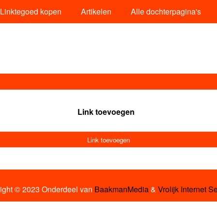
Linktegoed kopen
Artikelen
Alle dochterpagina's
Link toevoegen
Link toevoegen
ight © 2023 Onderdeel van
BaakmanMedia
&
Vrolijk Internet S