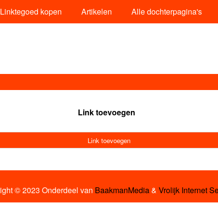
Linktegoed kopen
Artikelen
Alle dochterpagina's
Link toevoegen
Link toevoegen
ight © 2023 Onderdeel van
BaakmanMedia
&
Vrolijk Internet S