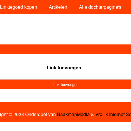
Linktegoed kopen
Artikelen
Alle dochterpagina's
Link toevoegen
Link toevoegen
ight © 2023 Onderdeel van
BaakmanMedia
&
Vrolijk Internet S